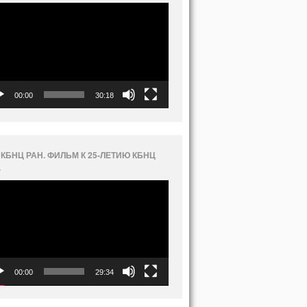
еоплеер
00:00
30:18
 КБНЦ РАН. ФИЛЬМ К 25-ЛЕТИЮ КБНЦ
.
еоплеер
00:00
29:34