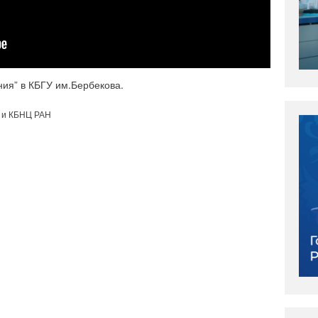
ния” в КБГУ им.Бербекова.
 и КБНЦ РАН