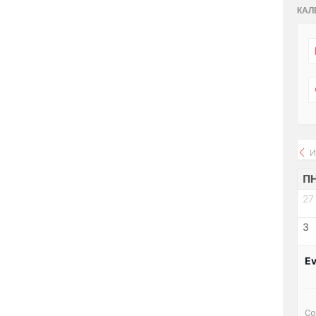
КАЛ
И
П
27
3
Ev
Со