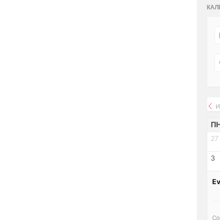
КАЛ
И
П
27
3
Ev
Со