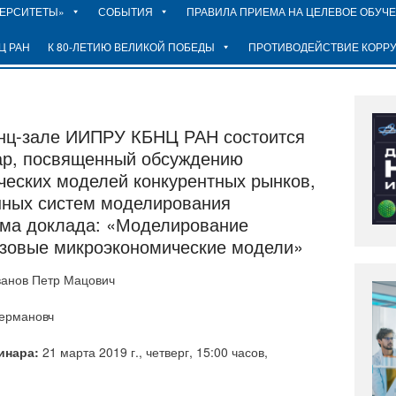
ВЕРСИТЕТЫ»
СОБЫТИЯ
ПРАВИЛА ПРИЕМА НА ЦЕЛЕВОЕ ОБУЧ
Ц РАН
К 80-ЛЕТИЮ ВЕЛИКОЙ ПОБЕДЫ
ПРОТИВОДЕЙСТВИЕ КОРР
ренц-зале ИИПРУ КБНЦ РАН состоится
ар, посвященный обсуждению
ческих моделей конкурентных рынков,
нных систем моделирования
ема доклада: «Моделирование
азовые микроэкономические модели»
анов Петр Мацович
ермановч
инара:
21 марта 2019 г., четверг, 15:00 часов,