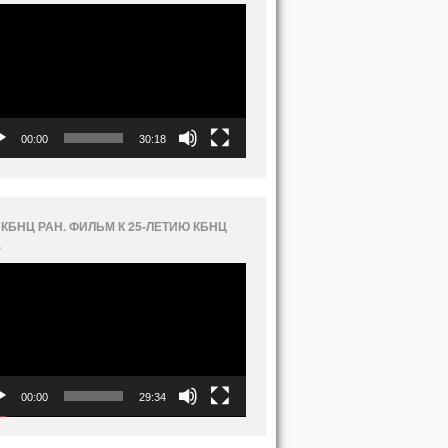
еоплеер
00:00
30:18
 КБНЦ РАН. ФИЛЬМ К 25-ЛЕТИЮ КБНЦ
.
еоплеер
00:00
29:34