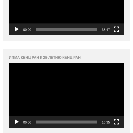
00:00
38:47
ИПМА КБНЦ РАН К 25-ЛЕТИЮ КБНЦ РАН
Видеоплеер
00:00
16:35