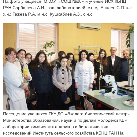
На фото учащиеся МКОУ «СОШ №28» и учёные ИСХ КБНЦ
РАН Сарбашева А.И., зав. лабораторией, с.н.с, Аппаев С.П. к.с-
х.н.; Гажева Р.А. м.н.с, Кушхабиев А.З., с.н.с
Посещение учащихся ГКУ ДО «Эколого-биологический центр»
Министерства образования, науки и по делам молодежи КБР
лаборатории химических анализов и биологических
исследований Института сельского хозяйства КБНЦ РАН На