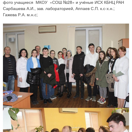
фото учащиеся МКОУ «СОШ №28» и учёные ИСХ КБНЦ РАН
Сарбашева А.И., зав. лабораторией, Аппаев С.П. к.с-х.н.;
Гажева Р.А. м.н.с;