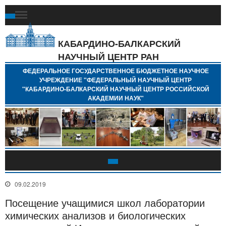
Ф
Г
Б
КАБАРДИНО-БАЛКАРСКИЙ
Н
НАУЧНЫЙ ЦЕНТР РАН
У
"
ФЕДЕРАЛЬНОЕ ГОСУДАРСТВЕННОЕ БЮДЖЕТНОЕ НАУЧНОЕ
Н
УЧРЕЖДЕНИЕ "ФЕДЕРАЛЬНЫЙ НАУЧНЫЙ ЦЕНТР
"
"КАБАРДИНО-БАЛКАРСКИЙ НАУЧНЫЙ ЦЕНТР РОССИЙСКОЙ
Б
АКАДЕМИИ НАУК"
Н
Р
А
09.02.2019
Посещение учащимися школ лаборатории
химических анализов и биологических