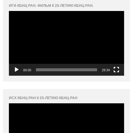
ИГИ КБНЦ РАН. ФИЛЬМ К 25-ЛЕТИЮ КБНЦ РАН.
Видеоплеер
00:00
29:34
ИСХ КБНЦ РАН К 25-ЛЕТИЮ КБНЦ РАН
Видеоплеер