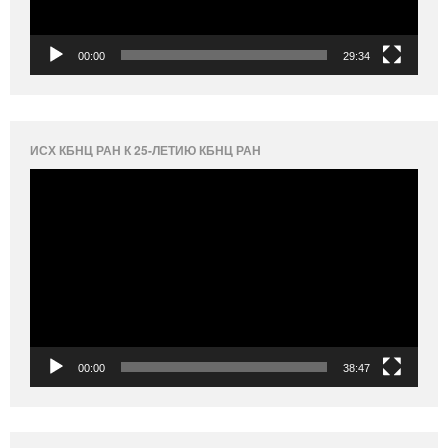
00:00
29:34
ИСХ КБНЦ РАН К 25-ЛЕТИЮ КБНЦ РАН
Видеоплеер
00:00
38:47