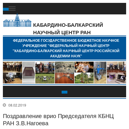
Ф
Г
Б
КАБАРДИНО-БАЛКАРСКИЙ
Н
НАУЧНЫЙ ЦЕНТР РАН
У
"
ФЕДЕРАЛЬНОЕ ГОСУДАРСТВЕННОЕ БЮДЖЕТНОЕ НАУЧНОЕ
Н
УЧРЕЖДЕНИЕ "ФЕДЕРАЛЬНЫЙ НАУЧНЫЙ ЦЕНТР
"
"КАБАРДИНО-БАЛКАРСКИЙ НАУЧНЫЙ ЦЕНТР РОССИЙСКОЙ
Б
АКАДЕМИИ НАУК"
Н
Р
А
08.02.2019
Поздравление врио Председателя КБНЦ
РАН З.В.Нагоева