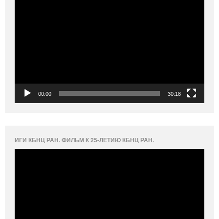
Видеоплеер
00:00
30:18
ИГИ КБНЦ РАН. ФИЛЬМ К 25-ЛЕТИЮ КБНЦ РАН.
Видеоплеер