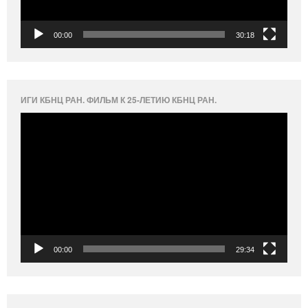
00:00
30:18
ИГИ КБНЦ РАН. ФИЛЬМ К 25-ЛЕТИЮ КБНЦ РАН.
Видеоплеер
00:00
29:34