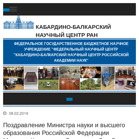
Ф
Г
Б
КАБАРДИНО-БАЛКАРСКИЙ
Н
НАУЧНЫЙ ЦЕНТР РАН
У
"
ФЕДЕРАЛЬНОЕ ГОСУДАРСТВЕННОЕ БЮДЖЕТНОЕ НАУЧНОЕ
Н
УЧРЕЖДЕНИЕ "ФЕДЕРАЛЬНЫЙ НАУЧНЫЙ ЦЕНТР
"
"КАБАРДИНО-БАЛКАРСКИЙ НАУЧНЫЙ ЦЕНТР РОССИЙСКОЙ
Б
АКАДЕМИИ НАУК"
Н
Р
А
08.02.2019
Поздравление Министра науки и высшего
образования Российской Федерации