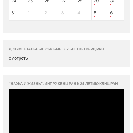
24
25
26
27
28
29
30
31
1
2
3
4
5
6
ДОКУМЕНТАЛЬНЫЕ ФИЛЬМЫ К 25-ЛЕТИЮ КБРЦ РАН
смотреть
“НАУКА И ЖИЗНЬ”. ИИПРУ КБНЦ РАН К 25-ЛЕТИЮ КБНЦ РАН
Видеоплеер