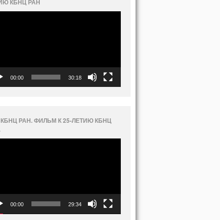
ИЮ КБНЦ РАН
еоплеер
00:00
30:18
 КБНЦ РАН. ФИЛЬМ К 25-ЛЕТИЮ КБНЦ
.
еоплеер
00:00
29:34