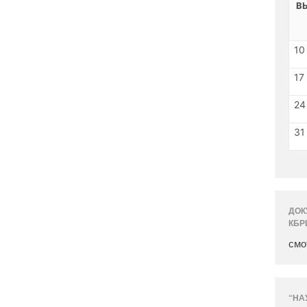
В
10
17
24
31
ДОК
КБР
смо
“НА