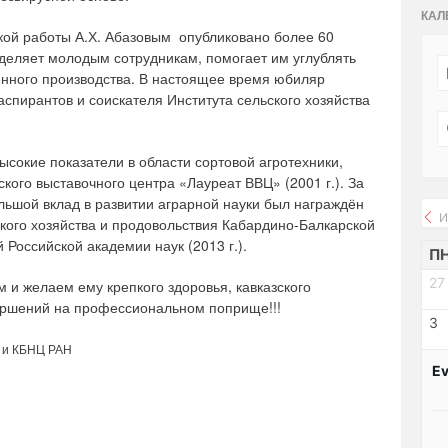
КАЛ
кой работы А.Х. Абазовым опубликовано более 60
деляет молодым сотрудникам, помогает им углублять
венного производства. В настоящее время юбиляр
спирантов и соискателя Института сельского хозяйства
высокие показатели в области сортовой агротехники,
ого выставочного центра «Лауреат ВВЦ» (2001 г.). За
льшой вклад в развитии аграрной науки был награждён
И
кого хозяйства и продовольствия Кабардино-Балкарской
й Российской академии наук (2013 г.).
П
27
 и желаем ему крепкого здоровья, кавказского
вершений на профессиональном поприще!!!
3
 и КБНЦ РАН
Ev