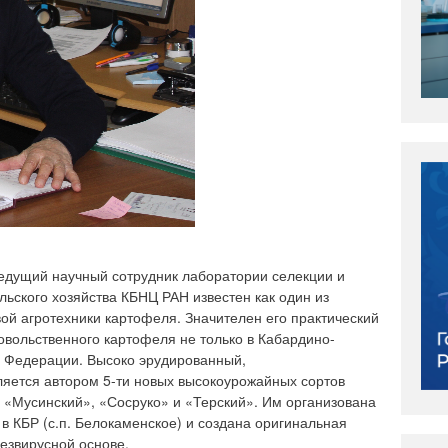
ведущий научный сотрудник лаборатории селекции и
ьского хозяйства КБНЦ РАН известен как один из
ой агротехники картофеля. Значителен его практический
овольственного картофеля не только в Кабардино-
й Федерации. Высоко эрудированный,
яется автором 5-ти новых высокоурожайных сортов
, «Мусинский», «Сосруко» и «Терский». Им организована
в КБР (с.п. Белокаменское) и создана оригинальная
езвирусной основе.