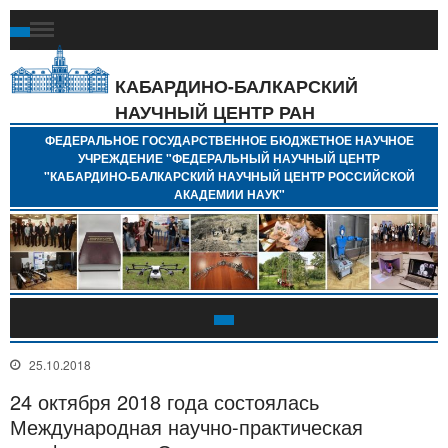
Ф
Г
Б
КАБАРДИНО-БАЛКАРСКИЙ
Н
НАУЧНЫЙ ЦЕНТР РАН
У
"
ФЕДЕРАЛЬНОЕ ГОСУДАРСТВЕННОЕ БЮДЖЕТНОЕ НАУЧНОЕ
Н
УЧРЕЖДЕНИЕ "ФЕДЕРАЛЬНЫЙ НАУЧНЫЙ ЦЕНТР
"
"КАБАРДИНО-БАЛКАРСКИЙ НАУЧНЫЙ ЦЕНТР РОССИЙСКОЙ
Б
АКАДЕМИИ НАУК"
Н
Р
А
25.10.2018
24 октября 2018 года состоялась
Международная научно-практическая