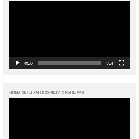
Видеоплеер
00:00
38:47
ИПМА КБНЦ РАН К 25-ЛЕТИЮ КБНЦ РАН
Видеоплеер