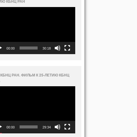
ИЮ КБНЦ РАН
еоплеер
00:00
30:18
 КБНЦ РАН. ФИЛЬМ К 25-ЛЕТИЮ КБНЦ
.
еоплеер
00:00
29:34