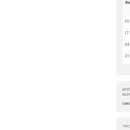
В
10
17
24
31
ДОК
КБР
смо
“НА