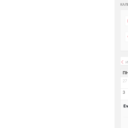
КАЛ
И
П
27
3
Ev