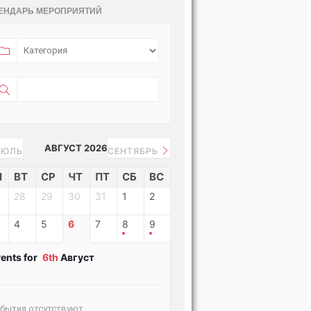
ЕНДАРЬ МЕРОПРИЯТИЙ
АВГУСТ 2026
ЮЛЬ
СЕНТЯБРЬ
Н
ВТ
СР
ЧТ
ПТ
СБ
ВС
28
29
30
31
1
2
4
5
6
7
8
9
ents for
6th
Август
бытия отсутствуют