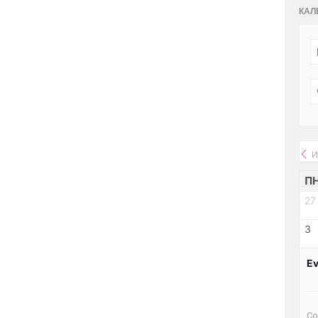
КАЛ
И
П
27
3
Ev
Со