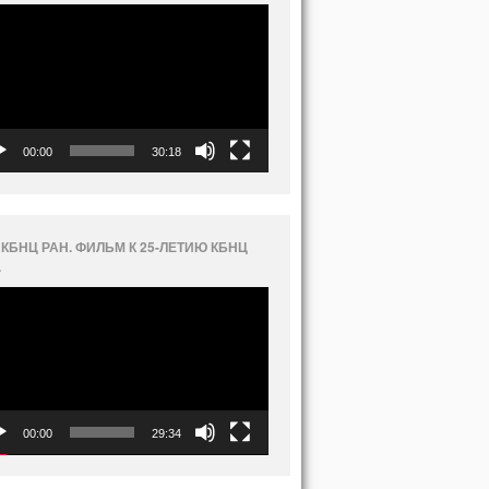
еоплеер
00:00
30:18
 КБНЦ РАН. ФИЛЬМ К 25-ЛЕТИЮ КБНЦ
.
еоплеер
00:00
29:34