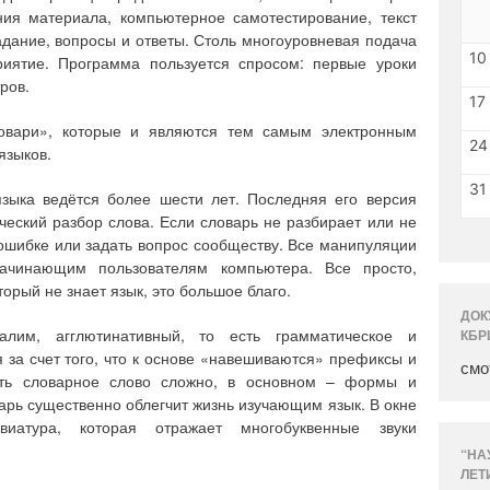
ния материала, компьютерное самотестирование, текст
адание, вопросы и ответы. Столь многоуровневая подача
10
иятие. Программа пользуется спросом: первые уроки
ров.
17
овари», которые и являются тем самым электронным
24
языков.
31
языка ведётся более шести лет. Последняя его версия
ческий разбор слова. Если словарь не разбирает или не
 ошибке или задать вопрос сообществу. Все манипуляции
начинающим пользователям компьютера. Все просто,
торый не знает язык, это большое благо.
ДОК
алим, агглютинативный, то есть грамматическое и
КБР
за счет того, что к основе «навешиваются» префиксы и
смо
ить словарное слово сложно, в основном – формы и
арь существенно облегчит жизнь изучающим язык. В окне
виатура, которая отражает многобуквенные звуки
“НА
ЛЕТ