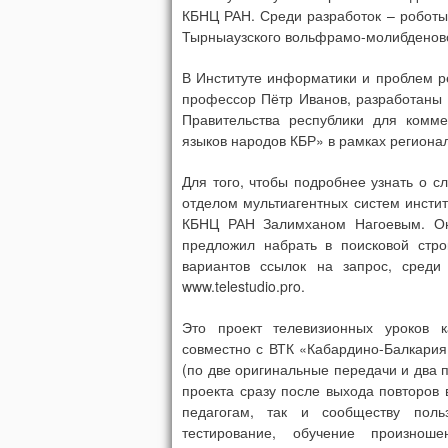
КБНЦ РАН. Среди разработок – роботы
Тырныаузского вольфрамо-молибденово
В Институте информатики и проблем р
профессор Пётр Иванов, разработаны 
Правительства республики для комм
языков народов КБР» в рамках регион
Для того, чтобы подробнее узнать о 
отделом мультиагентных систем инсти
КБНЦ РАН Залимханом Нагоевым. Он 
предложил набрать в поисковой стро
вариантов ссылок на запрос, сред
www.telestudio.pro.
Это проект телевизионных уроков к
совместно с ВТК «Кабардино-Балкария
(по две оригинальные передачи и два п
проекта сразу после выхода повторов 
педагогам, так и сообществу поль
тестирование, обучение произноше