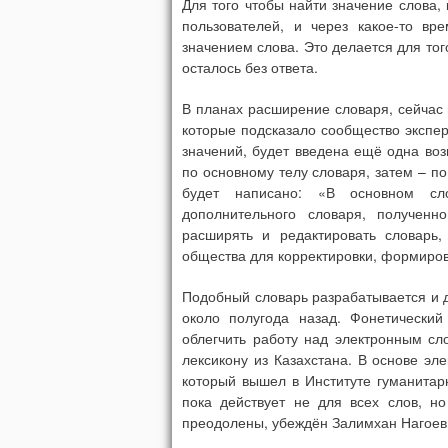
Для того чтобы найти значение слова, 
пользователей, и через какое-то вр
значением слова. Это делается для то
осталось без ответа.
В планах расширение словаря, сейчас 
которые подсказало сообщество эксперт
значений, будет введена ещё одна воз
по основному телу словаря, затем – по
будет написано: «В основном сл
дополнительного словаря, полученн
расширять и редактировать словарь,
общества для корректировки, формиров
Подобный словарь разрабатывается и дл
около полугода назад. Фонетический
облегчить работу над электронным сл
лексикону из Казахстана. В основе эл
который вышел в Институте гуманита
пока действует не для всех слов, н
преодолены, убеждён Залимхан Нагоев