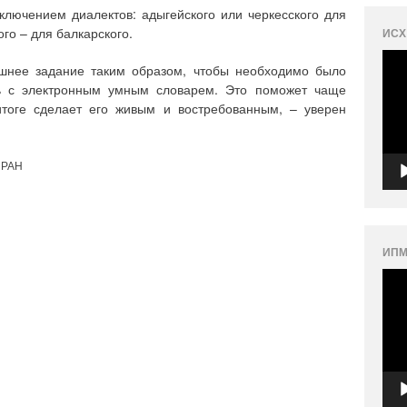
ключением диалектов: адыгейского или черкесского для
го – для балкарского.
ИСХ
Вид
шнее задание таким образом, чтобы необходимо было
ть с электронным умным словарем. Это поможет чаще
тоге сделает его живым и востребованным, – уверен
 РАН
ИПМ
Вид