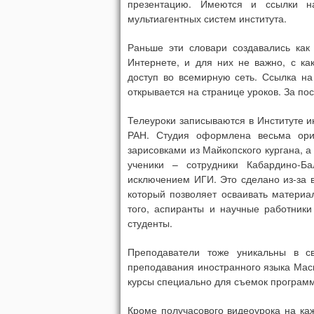
презентацию. Имеются и ссылки н
мультиагентных систем института.
Раньше эти словари создавались как
Интернете, и для них не важно, с ка
доступ во всемирную сеть. Ссылка на
открывается на странице уроков. За по
Телеуроки записываются в Институте 
РАН. Студия оформлена весьма ориг
зарисовками из Майкопского кургана, а
ученики – сотрудники Кабардино-Ба
исключением ИГИ. Это сделано из-за в
который позволяет осваивать материа
того, аспиранты и научные работник
студенты.
Преподаватели тоже уникальны в с
преподавания иностранного языка Маси
курсы специально для съемок программ
Кроме получасового видеоурока на ка