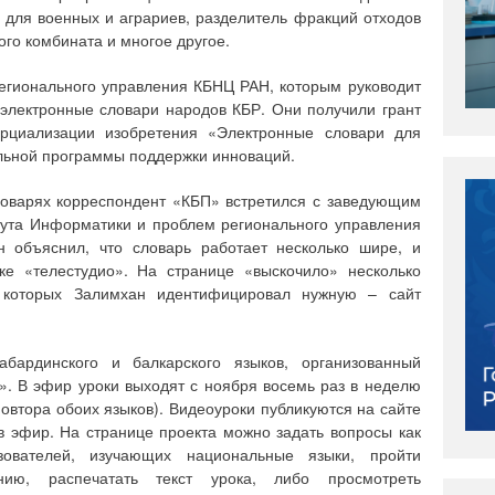
 для военных и аграриев, разделитель фракций отходов
го комбината и многое другое.
егионального управления КБНЦ РАН, которым руководит
электронные словари народов КБР. Они получили грант
ерциализации изобретения «Электронные словари для
альной программы поддержки инноваций.
словарях корреспондент «КБП» встретился с заведующим
тута Информатики и проблем регионального управления
объяснил, что словарь работает несколько шире, и
ке «телестудио». На странице «выскочило» несколько
и которых Залимхан идентифицировал нужную – сайт
абардинского и балкарского языков, организованный
». В эфир уроки выходят с ноября восемь раз в неделю
овтора обоих языков). Видеоуроки публикуются на сайте
в эфир. На странице проекта можно задать вопросы как
зователей, изучающих национальные языки, пройти
нию, распечатать текст урока, либо просмотреть