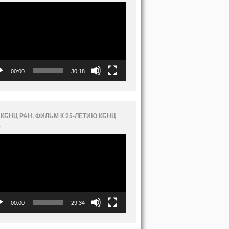
еоплеер
00:00
30:18
 КБНЦ РАН. ФИЛЬМ К 25-ЛЕТИЮ КБНЦ
.
еоплеер
00:00
29:34