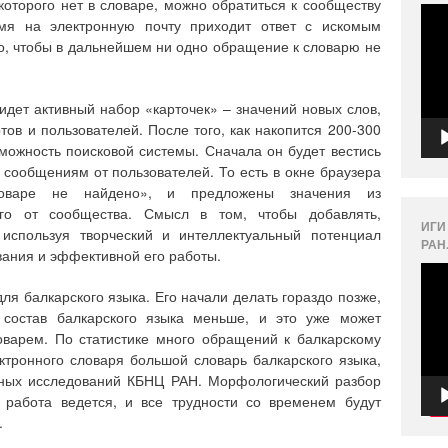
которого нет в словаре, можно обратиться к сообществу
Вид
емя на электронную почту приходит ответ с искомым
го, чтобы в дальнейшем ни одно обращение к словарю не
идет активный набор «карточек» – значений новых слов,
ов и пользователей. После того, как накопится 200-300
можность поисковой системы. Сначала он будет вестись
 сообщениям от пользователей. То есть в окне браузера
оваре не найдено», и предложены значения из
ого от сообщества. Смысл в том, чтобы добавлять,
ИГИ
 используя творческий и интеллектуальный потенциал
РАН
ания и эффективной его работы.
Вид
я балкарского языка. Его начали делать гораздо позже,
 состав балкарского языка меньше, и это уже может
оварем. По статистике много обращений к балкарскому
ектронного словаря большой словарь балкарского языка,
рных исследований КБНЦ РАН. Морфологический разбор
о работа ведется, и все трудности со временем будут
.