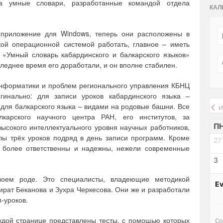
а умные словари, разработанные командой отдела
КАЛ
 приложение для Windows, теперь они расположены в
кой операционной системой работать, главное – иметь
 «Умный словарь кабардинского и балкарского языков»
следнее время его доработали, и он вполне стабилен.
информатики и проблем регионального управления КБНЦ
инально: для записи уроков кабардинского языка –
 для балкарского языка – видами на родовые башни. Все
И
лкарского научного центра РАН, его институтов, за
П
ысокого интеллектуального уровня научных работников,
лы трёх уроков подряд в день записи программ. Кроме
27
и более ответственны и надежны, нежели современные
3
воем роде. Это специалисты, владеющие методикой
Ev
рат Беканова и Зухра Черкесова. Они же и разработали
-уроков.
ждой странице представлены тесты, с помощью которых
Со