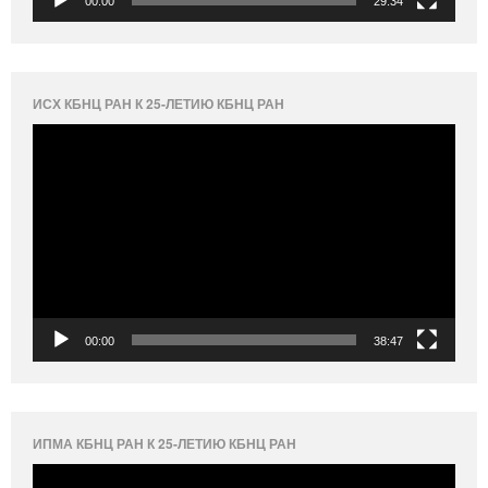
00:00
29:34
ИСХ КБНЦ РАН К 25-ЛЕТИЮ КБНЦ РАН
Видеоплеер
00:00
38:47
ИПМА КБНЦ РАН К 25-ЛЕТИЮ КБНЦ РАН
Видеоплеер