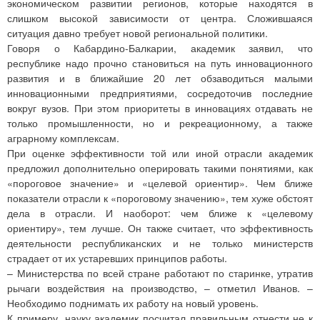
экономическом развитии регионов, которые находятся в
слишком высокой зависимости от центра. Сложившаяся
ситуация давно требует новой региональной политики.
Говоря о Кабардино-Балкарии, академик заявил, что
республике надо прочно становиться на путь инновационного
развития и в ближайшие 20 лет обзаводиться малыми
инновационными предприятиями, сосредоточив последние
вокруг вузов. При этом приоритеты в инновациях отдавать не
только промышленности, но и рекреационному, а также
аграрному комплексам.
При оценке эффективности той или иной отрасли академик
предложил дополнительно оперировать такими понятиями, как
«пороговое значение» и «целевой ориентир». Чем ближе
показатели отрасли к «пороговому значению», тем хуже обстоят
дела в отрасли. И наоборот: чем ближе к «целевому
ориентиру», тем лучше. Он также считает, что эффективность
деятельности республиканских и не только министерств
страдает от их устаревших принципов работы.
– Министерства по всей стране работают по старинке, утратив
рычаги воздействия на производство, – отметил Иванов. –
Необходимо поднимать их работу на новый уровень.
К примеру, науку академик посчитал правильным отнести не к