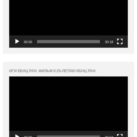
00:00
30:18
ИГИ КБНЦ РАН. ФИЛЬМ К 25-ЛЕТИЮ КБНЦ РАН.
Видеоплеер