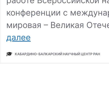
работе Всероссийской н
конференции с междуна
мировая – Великая Отеч
Ученые
далее
ИГИ
КБНЦ
РАН
КАБАРДИНО-БАЛКАРСКИЙ НАУЧНЫЙ ЦЕНТР РАН
на
Всероссийской
конференции:
Искусство
и
память
о
Великой
Отечественной
войне